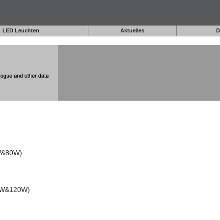
LED Leuchten
Aktuelles
D
0W&80W)
00W&120W)