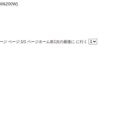
50W&200W)
ージ ページ:1/1 ページ
ホーム
前
1
次の
最後に
に行く